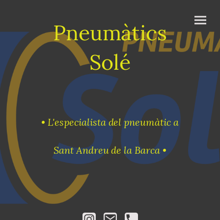
Pneumàtics
Solé
• L'especialista del pneumàtic a
Sant Andreu de la Barca •