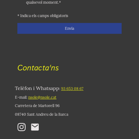
qualsevol moment.*
* Indica els camps obligatoris
Envía
Contacta'ns
Telèfon i Whatsapp
:
93 653 08 67
E-mail:
nsole@nsole.cat
Carretera de Martorell 96
08740 Sant Andreu de la Barca